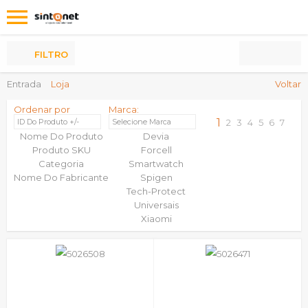
Os
meus
Produtos
FILTRO
Entrada
Loja
Voltar
Ordenar por
Marca:
1
ID Do Produto +/-
Selecione Marca
2
3
4
5
6
7
Nome Do Produto
Devia
Produto SKU
Forcell
Categoria
Smartwatch
Nome Do Fabricante
Spigen
Tech-Protect
Universais
Xiaomi