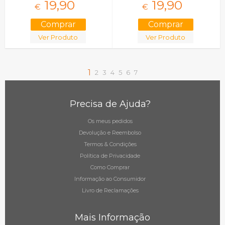
19,
90
19,
90
€
€
Ver Produto
Ver Produto
1
2
3
4
5
6
7
Precisa de Ajuda?
Os meus pedidos
Devolução e Reembolso
Termos & Condições
Política de Privacidade
Como Comprar
Informação ao Consumidor
Livro de Reclamações
Mais Informação