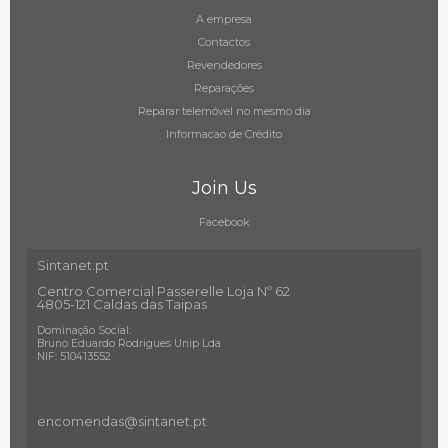
A empresa
Contactos
Revendedores
Reparações
Reparar telemóvel no mesmo dia
Informacao de Crédito
Join Us
Facebook
Sintanet.pt
Centro Comercial Passerelle Loja Nº 62
4805-121 Caldas das Taipas
Dominação Social:
Bruno Eduardo Rodrigues Unip Lda
NIF: 510413552
encomendas@sintanet
.pt