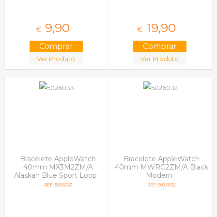
9,
90
19,
90
€
€
Ver Produto
Ver Produto
Bracelete AppleWatch
Bracelete AppleWatch
40mm MX3M2ZM/A
40mm MWRG2ZM/A Black
Alaskan Blue Sport Loop
Modern
REF: 5026033
REF: 5026032