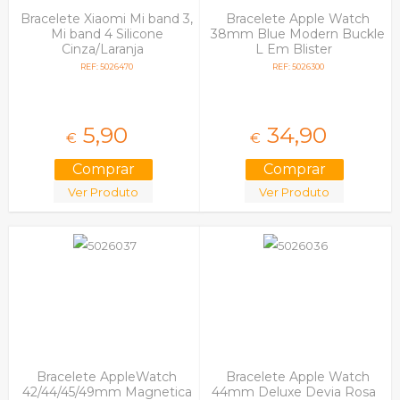
Bracelete Xiaomi Mi band 3,
Bracelete Apple Watch
Mi band 4 Silicone
38mm Blue Modern Buckle
Cinza/Laranja
L Em Blister
REF: 5026470
REF: 5026300
5,
90
34,
90
€
€
Ver Produto
Ver Produto
Bracelete AppleWatch
Bracelete Apple Watch
42/44/45/49mm Magnetica
44mm Deluxe Devia Rosa