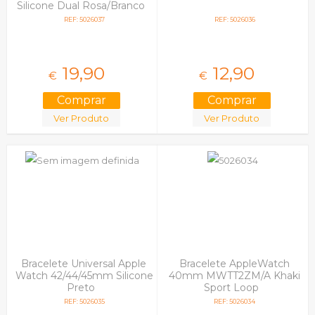
Silicone Dual Rosa/Branco
REF: 5026037
REF: 5026036
19,
90
12,
90
€
€
Ver Produto
Ver Produto
Bracelete Universal Apple
Bracelete AppleWatch
Watch 42/44/45mm Silicone
40mm MWTT2ZM/A Khaki
Preto
Sport Loop
REF: 5026035
REF: 5026034