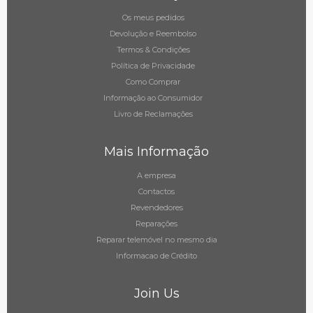
Os meus pedidos
Devolução e Reembolso
Termos & Condições
Política de Privacidade
Como Comprar
Informação ao Consumidor
Livro de Reclamações
Mais Informação
A empresa
Contactos
Revendedores
Reparações
Reparar telemóvel no mesmo dia
Informacao de Crédito
Join Us