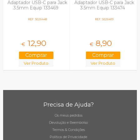
Adaptador USB-C para Jack
Adaptador USB-C para Jack
3.5mm Equip 133469
3.5mm Equip 133474
REF: 5026448
REF: 5026409
12,
90
8,
90
€
€
Ver Produto
Ver Produto
Precisa de Ajuda?
Os meus pedidos
Devolução e Reembolso
Termos & Condições
Política de Privacidade