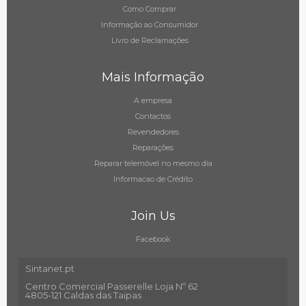
Como Comprar
Informação ao Consumidor
Livro de Reclamações
Mais Informação
A empresa
Contactos
Revendedores
Reparações
Reparar telemóvel no mesmo dia
Informacao de Crédito
Join Us
Facebook
Sintanet.pt
Centro Comercial Passerelle Loja Nº 62
4805-121 Caldas das Taipas