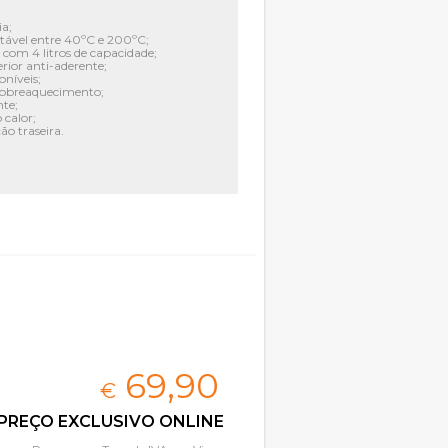
a;
tável entre 40ºC e 200ºC;
 com 4 litros de capacidade;
rior anti-aderente;
oníveis;
sobreaquecimento;
nte;
 calor;
ão traseira.
69,
90
€
PREÇO EXCLUSIVO ONLINE