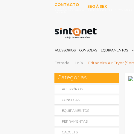
CONTACTO
SEG À SEX
253 097 000
10:00H-13:00H E 15:00-19:00
(Chamada para rede fixa
nacional)
ACESSÓRIOS
CONSOLAS
EQUIPAMENTOS
F
Entrada
Loja
Fritadeira Air Fryer (S
Categorias
ACESSÓRIOS
CONSOLAS
EQUIPAMENTOS
FERRAMENTAS
GADGETS