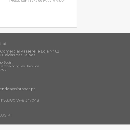
Preços com Taxa de IVA em Vigor
t.pt
Comercial Passerelle Loja Nº 62
1 Caldas das Taipas
o Social:
uardo Rodrigues Unip Lda
13552
ndas@sintanet
.pt
41º33.180 W-8.347048
US.PT