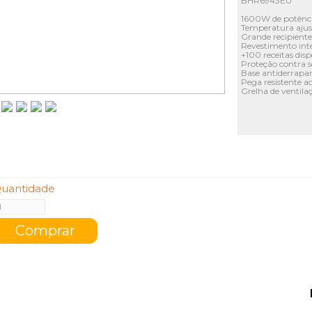
BHR6943EU
1600W de potênci
Temperatura ajus
Grande recipiente
Revestimento inte
+100 receitas disp
Proteção contra 
Base antiderrapa
Pega resistente ao
Grelha de ventilaç
uantidade