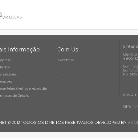
Sintane
is Informação
Join Us
Centro 
4805-12
mpresa
Facebook
Dominaçã
tactos
Bruno Ed
endedores
NIF: 5104
arações
arar telemóvel no mesmo dia
encome
ormacao de Crédito
GPS: N
NET © 2012 TODOS OS DIREITOS RESERVADOS DEVELOPED BY
BSOL