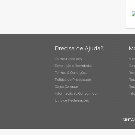
Precisa de Ajuda?
Ma
Os meus pedidos
A e
Devolução e Reembolso
Con
Termos & Condições
Rev
Política de Privacidade
Rep
Como Comprar
Rep
Informação ao Consumidor
Inf
Livro de Reclamações
SINTA