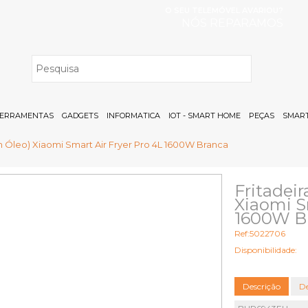
O SEU TELEMÓVEL AVARIOU?
NÓS REPARAMOS
H
ERRAMENTAS
GADGETS
INFORMATICA
IOT - SMART HOME
PEÇAS
SMART
em Óleo) Xiaomi Smart Air Fryer Pro 4L 1600W Branca
Fritadeir
Xiaomi S
1600W B
Ref:5022706
Disponibilidade:
Descrição
De