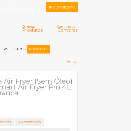
CENTRO REPARAÇÃO
INICIAR SESSÃO
ESPECIALIZADO
Os meus
Carrinho de
Produtos
Compras
Memorizar
Perdeu a senha?
Registar |
 TVS
USADOS
NOVIDADES
Voltar
a Air Fryer (Sem Óleo)
mart Air Fryer Pro 4L
ranca
talhes
Comentários