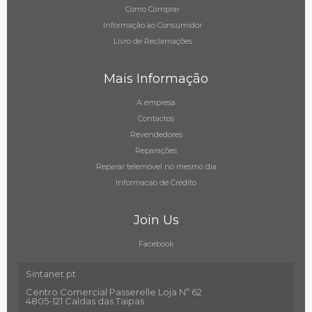
Como Comprar
Informação ao Consumidor
Livro de Reclamações
Mais Informação
A empresa
Contactos
Revendedores
Reparações
Reparar telemóvel no mesmo dia
Informacao de Crédito
Join Us
Facebook
Sintanet.pt
Centro Comercial Passerelle Loja Nº 62
4805-121 Caldas das Taipas