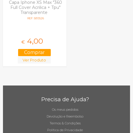
Capa Iphone XS Max "360
Full Cover Acrilica + Tpu"
Transparente
REF: 5013526
4,
00
€
Ver Produto
Precisa de Ajuda?
Os meus pedidos
Devolução e Reembolso
Termos & Condições
Política de Privacidade