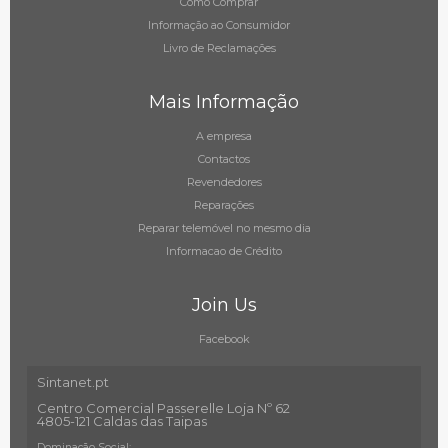
Como Comprar
Informação ao Consumidor
Livro de Reclamações
Mais Informação
A empresa
Contactos
Revendedores
Reparações
Reparar telemóvel no mesmo dia
Informacao de Crédito
Join Us
Facebook
Sintanet.pt
Centro Comercial Passerelle Loja Nº 62
4805-121 Caldas das Taipas
Dominação Social: