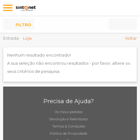
Os
meus
Produtos
FILTRO
Entrada
Loja
Voltar
Nenhum resultado encontrado!
A sua seleção não encontrou resultados - por favor, altere os
seus critérios de pesquisa.
Precisa de Ajuda?
Os meus pedidos
Devolução e Reembolso
Termos & Condições
Política de Privacidade