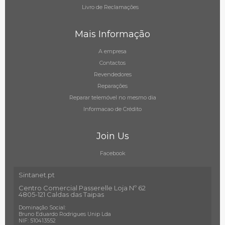
Livro de Reclamações
Mais Informação
A empresa
Contactos
Revendedores
Reparações
Reparar telemóvel no mesmo dia
Informacao de Crédito
Join Us
Facebook
Sintanet.pt
Centro Comercial Passerelle Loja Nº 62
4805-121 Caldas das Taipas
Dominação Social:
Bruno Eduardo Rodrigues Unip Lda
NIF: 510413552