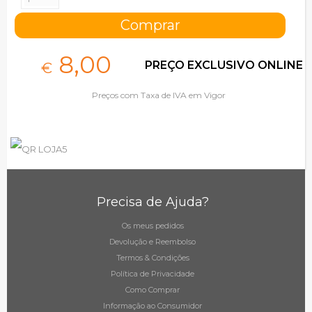
8,
00
PREÇO EXCLUSIVO ONLINE
€
Preços com Taxa de IVA em Vigor
Precisa de Ajuda?
Os meus pedidos
Devolução e Reembolso
Termos & Condições
Política de Privacidade
Como Comprar
Informação ao Consumidor