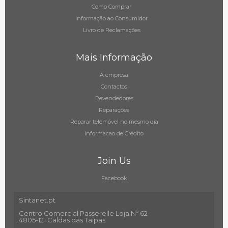
Como Comprar
Informação ao Consumidor
Livro de Reclamações
Mais Informação
A empresa
Contactos
Revendedores
Reparações
Reparar telemóvel no mesmo dia
Informacao de Crédito
Join Us
Facebook
Sintanet.pt
Centro Comercial Passerelle Loja Nº 62
4805-121 Caldas das Taipas