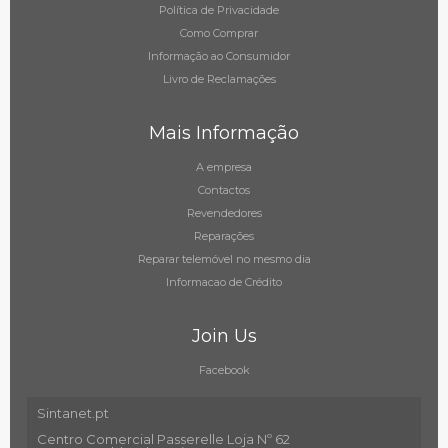
Política de Privacidade
Como Comprar
Informação ao Consumidor
Livro de Reclamações
Mais Informação
A empresa
Contactos
Revendedores
Reparações
Reparar telemóvel no mesmo dia
Informacao de Crédito
Join Us
Facebook
Sintanet.pt
Centro Comercial Passerelle Loja Nº 62