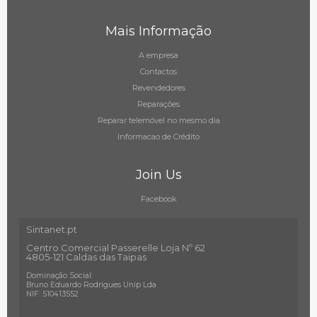
Mais Informação
A empresa
Contactos
Revendedores
Reparações
Reparar telemóvel no mesmo dia
Informacao de Crédito
Join Us
Facebook
Sintanet.pt
Centro Comercial Passerelle Loja Nº 62
4805-121 Caldas das Taipas
Dominação Social:
Bruno Eduardo Rodrigues Unip Lda
NIF: 510413552