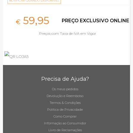
NOTIFICAR QUANDO DISPONÍVEL
59,
95
PREÇO EXCLUSIVO ONLINE
€
Preços com Taxa de IVA em Vigor
Precisa de Ajuda?
Os meus pedidos
Devolução e Reembolso
Termos & Condições
Política de Privacidade
Como Comprar
Informação ao Consumidor
Livro de Reclamações