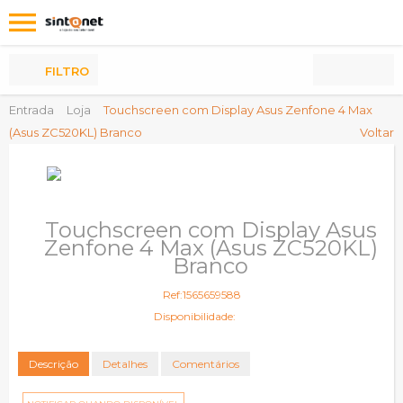
Os
meus
Produtos
FILTRO
Entrada
Loja
Touchscreen com Display Asus Zenfone 4 Max
(Asus ZC520KL) Branco
Voltar
Touchscreen com Display Asus
Zenfone 4 Max (Asus ZC520KL)
Branco
Ref:1565659588
Disponibilidade:
Descrição
Detalhes
Comentários