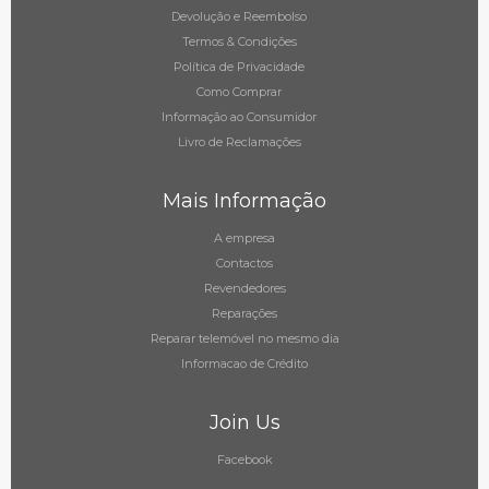
Devolução e Reembolso
Termos & Condições
Política de Privacidade
Como Comprar
Informação ao Consumidor
Livro de Reclamações
Mais Informação
A empresa
Contactos
Revendedores
Reparações
Reparar telemóvel no mesmo dia
Informacao de Crédito
Join Us
Facebook