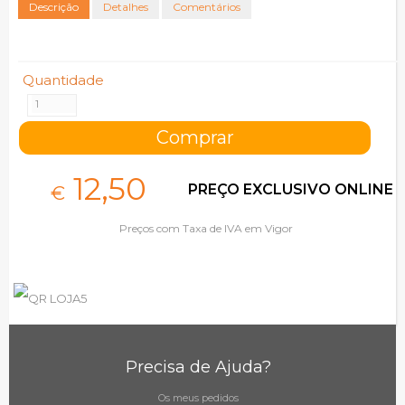
Descrição
Detalhes
Comentários
Quantidade
12,
50
PREÇO EXCLUSIVO ONLINE
€
Preços com Taxa de IVA em Vigor
Precisa de Ajuda?
Os meus pedidos