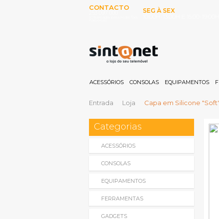
CONTACTO
SEG À SEX
253 097 000
10:00H-13:00H E 15:00-19:00
(Chamada para rede fixa
nacional)
ACESSÓRIOS
CONSOLAS
EQUIPAMENTOS
F
Entrada
Loja
Capa em Silicone "Soft
Categorias
ACESSÓRIOS
CONSOLAS
EQUIPAMENTOS
FERRAMENTAS
GADGETS