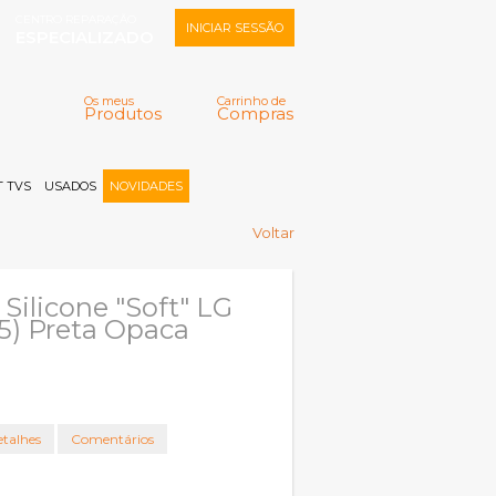
CENTRO REPARAÇÃO
INICIAR SESSÃO
ESPECIALIZADO
Os meus
Carrinho de
Produtos
Compras
Memorizar
Perdeu a senha?
Registar |
 TVS
USADOS
NOVIDADES
Voltar
Silicone "Soft" LG
5) Preta Opaca
talhes
Comentários