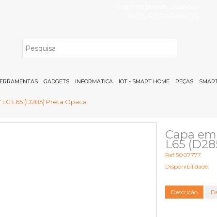
O SEU TELEMÓVEL AVARIOU?
NÓS REPARAMOS
H
ERRAMENTAS
GADGETS
INFORMATICA
IOT - SMART HOME
PEÇAS
SMART
" LG L65 (D285) Preta Opaca
Capa em 
L65 (D28
Ref:5007777
Disponibilidade:
Descrição
De