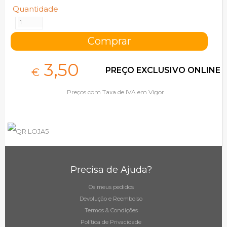
Quantidade
3,
50
PREÇO EXCLUSIVO ONLINE
€
Preços com Taxa de IVA em Vigor
Precisa de Ajuda?
Os meus pedidos
Devolução e Reembolso
Termos & Condições
Política de Privacidade