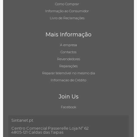
Como Comprar
Informação ao Consumidor
Livro de Reclamações
Mais Informação
A empresa
Contactos
Revendedores
Reparações
Reparar telemóvel no mesmo dia
Informacao de Crédito
Join Us
Facebook
Sintanet.pt
Centro Comercial Passerelle Loja Nº 62
4805-121 Caldas das Taipas