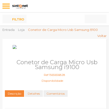
Os
meus
Produtos
FILTRO
Entrada
Loja
Conetor de Carga Micro Usb Samsung i9100
Voltar
Conetor de Carga Micro Usb
Samsung i9100
Ref:1565656828
Disponibilidade:
Descrição
Detalhes
Comentários