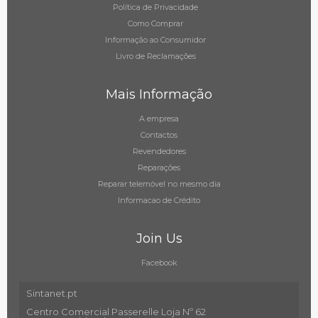
Política de Privacidade
Como Comprar
Informação ao Consumidor
Livro de Reclamações
Mais Informação
A empresa
Contactos
Revendedores
Reparações
Reparar telemóvel no mesmo dia
Informacao de Crédito
Join Us
Facebook
Sintanet.pt
Centro Comercial Passerelle Loja Nº 62