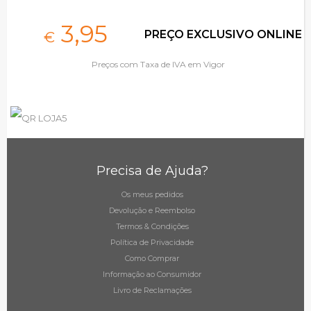
3,
95
PREÇO EXCLUSIVO ONLINE
€
Preços com Taxa de IVA em Vigor
Precisa de Ajuda?
Os meus pedidos
Devolução e Reembolso
Termos & Condições
Política de Privacidade
Como Comprar
Informação ao Consumidor
Livro de Reclamações