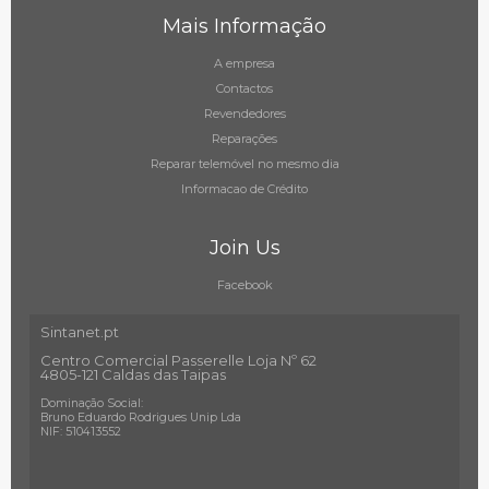
Mais Informação
A empresa
Contactos
Revendedores
Reparações
Reparar telemóvel no mesmo dia
Informacao de Crédito
Join Us
Facebook
Sintanet.pt
Centro Comercial Passerelle Loja Nº 62
4805-121 Caldas das Taipas
Dominação Social:
Bruno Eduardo Rodrigues Unip Lda
NIF: 510413552