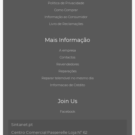
Política de Privacidade
Como Comprar
Informação ao Consumidor
Livro de Reclamações
Mais Informação
A empresa
Contactos
Revendedores
Reparações
Reparar telemóvel no mesmo dia
Informacao de Crédito
Join Us
Facebook
Sintanet.pt
Centro Comercial Passerelle Loja Nº 62