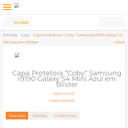
Os
meus
Produtos
FILTRO
Entrada
Loja
Capa Protetora "Coby" Samsung i9190 Galaxy S4
Mini Azul em Blister
Voltar
Capa Protetora "Coby" Samsung
i9190 Galaxy S4 Mini Azul em
Blister
Ref:5004925
Disponibilidade:
Descrição
Detalhes
Comentários