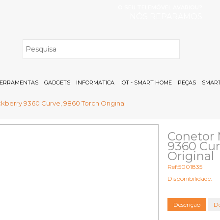
O SEU TELEMÓVEL AVARIOU?
NÓS REPARAMOS
H
ERRAMENTAS
GADGETS
INFORMATICA
IOT - SMART HOME
PEÇAS
SMART
kberry 9360 Curve, 9860 Torch Original
Conetor 
9360 Cur
Original
Ref:5001835
Disponibilidade:
Descrição
De