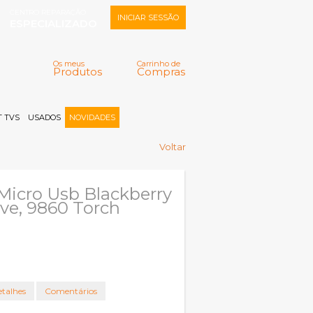
CENTRO REPARAÇÃO
INICIAR SESSÃO
ESPECIALIZADO
Os meus
Carrinho de
Produtos
Compras
Memorizar
Perdeu a senha?
Registar |
 TVS
USADOS
NOVIDADES
Voltar
Micro Usb Blackberry
ve, 9860 Torch
talhes
Comentários