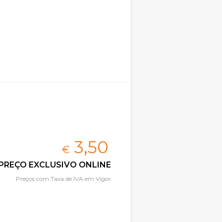
3,
50
€
PREÇO EXCLUSIVO ONLINE
Preços com Taxa de IVA em Vigor