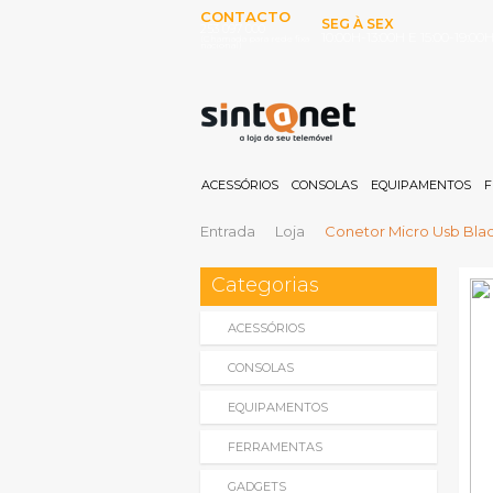
CONTACTO
SEG À SEX
253 097 000
10:00H-13:00H E 15:00-19:00
(Chamada para rede fixa
nacional)
ACESSÓRIOS
CONSOLAS
EQUIPAMENTOS
F
Entrada
Loja
Conetor Micro Usb Blac
Categorias
ACESSÓRIOS
CONSOLAS
EQUIPAMENTOS
FERRAMENTAS
GADGETS