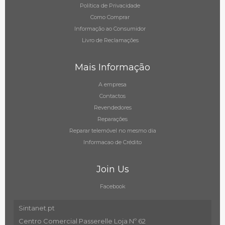
Política de Privacidade
Como Comprar
Informação ao Consumidor
Livro de Reclamações
Mais Informação
A empresa
Contactos
Revendedores
Reparações
Reparar telemóvel no mesmo dia
Informacao de Crédito
Join Us
Facebook
Sintanet.pt
Centro Comercial Passerelle Loja Nº 62