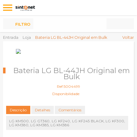
Os
meus
Produtos
FILTRO
Entrada
Loja
Bateria LG BL-44JH Original em Bulk
Voltar
Bateria LG BL-44JH Original em
Bulk
Ref:5004499
Disponibilidade:
Descrição
Detalhes
Comentários
LG KM500, LG GT360, LG KF240, LG KF245 BLACK, LG KF300,
LG KM380, LG KM385, LG KM386