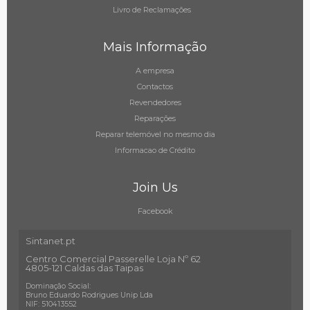
Livro de Reclamações
Mais Informação
A empresa
Contactos
Revendedores
Reparações
Reparar telemóvel no mesmo dia
Informacao de Crédito
Join Us
Facebook
Sintanet.pt
Centro Comercial Passerelle Loja Nº 62
4805-121 Caldas das Taipas
Dominação Social:
Bruno Eduardo Rodrigues Unip Lda
NIF: 510413552