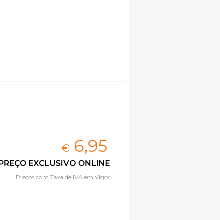
6,
95
€
PREÇO EXCLUSIVO ONLINE
Preços com Taxa de IVA em Vigor