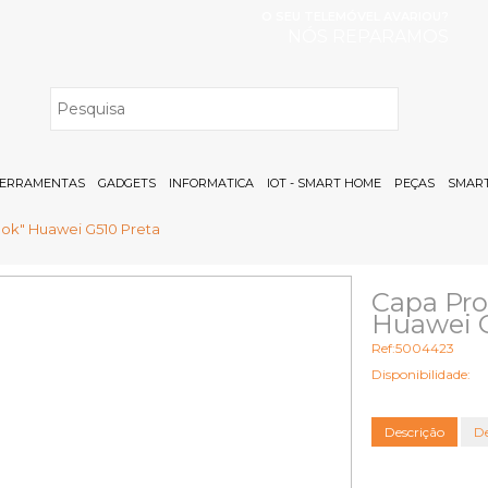
O SEU TELEMÓVEL AVARIOU?
NÓS REPARAMOS
H
ERRAMENTAS
GADGETS
INFORMATICA
IOT - SMART HOME
PEÇAS
SMART
ook" Huawei G510 Preta
Capa Pro
Huawei G
Ref:5004423
Disponibilidade:
Descrição
De