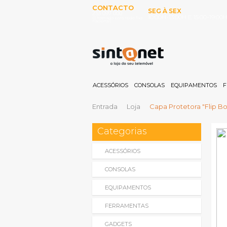
CONTACTO
SEG À SEX
253 097 000
10:00H-13:00H E 15:00-19:00
(Chamada para rede fixa
nacional)
ACESSÓRIOS
CONSOLAS
EQUIPAMENTOS
F
Entrada
Loja
Capa Protetora "Flip B
Categorias
ACESSÓRIOS
CONSOLAS
EQUIPAMENTOS
FERRAMENTAS
GADGETS