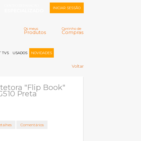
CENTRO REPARAÇÃO
INICIAR SESSÃO
ESPECIALIZADO
Os meus
Carrinho de
Produtos
Compras
Memorizar
Perdeu a senha?
Registar |
 TVS
USADOS
NOVIDADES
Voltar
tetora "Flip Book"
510 Preta
talhes
Comentários