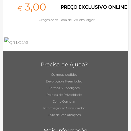
3,
00
PREÇO EXCLUSIVO ONLINE
€
Preços com Taxa de IVA em Vigor
Precisa de Ajuda?
Os meus pedidos
Devolução e Reembolso
Termos & Condições
Política de Privacidade
Como Comprar
Informação ao Consumidor
Livro de Reclamações
Mais Informação