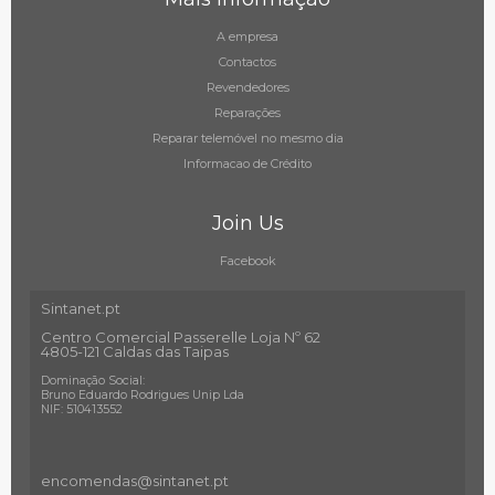
A empresa
Contactos
Revendedores
Reparações
Reparar telemóvel no mesmo dia
Informacao de Crédito
Join Us
Facebook
Sintanet.pt
Centro Comercial Passerelle Loja Nº 62
4805-121 Caldas das Taipas
Dominação Social:
Bruno Eduardo Rodrigues Unip Lda
NIF: 510413552
encomendas@sintanet
.pt