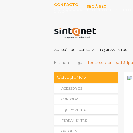
CONTACTO
SEG À SEX
253 097 000
10:00H-13:00H E 15:00-19:00
(Chamada para rede fixa
nacional)
ACESSÓRIOS
CONSOLAS
EQUIPAMENTOS
F
Entrada
Loja
Touchscreen Ipad 3, I
Categorias
ACESSÓRIOS
CONSOLAS
EQUIPAMENTOS
FERRAMENTAS
GADGETS