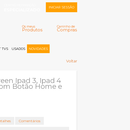
CENTRO REPARAÇÃO
INICIAR SESSÃO
ESPECIALIZADO
Os meus
Carrinho de
Produtos
Compras
Memorizar
Perdeu a senha?
Registar |
 TVS
USADOS
NOVIDADES
Voltar
een Ipad 3, Ipad 4
com Botão Home e
talhes
Comentários