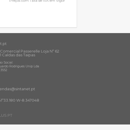
Preços com Taxa de IVA em Vigor
t.pt
Comercial Passerelle Loja Nº 62
1 Caldas das Taipas
o Social:
uardo Rodrigues Unip Lda
13552
ndas@sintanet
.pt
41º33.180 W-8.347048
US.PT