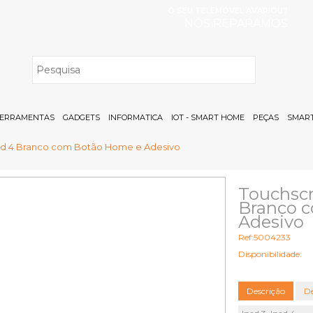
O SEU TELEMÓVEL AVARIOU?
NÓS REPARAMOS
H
ERRAMENTAS
GADGETS
INFORMATICA
IOT - SMART HOME
PEÇAS
SMART
pad 4 Branco com Botão Home e Adesivo
Touchscr
Branco 
Adesivo
Ref:5004233
Disponibilidade:
Descrição
De