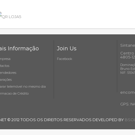
Sintane
is Informação
Join Us
Centro 
4805-12
mpresa
Facebook
Dominaçã
tactos
Bruno Ed
endedores
NIF: 5104
arações
arar telemóvel no mesmo dia
encome
ormacao de Crédito
GPS: N
NET © 2012 TODOS OS DIREITOS RESERVADOS DEVELOPED BY
BSOL