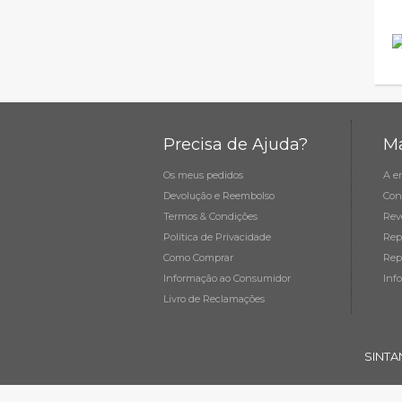
Precisa de Ajuda?
Ma
Os meus pedidos
A e
Devolução e Reembolso
Con
Termos & Condições
Rev
Política de Privacidade
Rep
Como Comprar
Rep
Informação ao Consumidor
Inf
Livro de Reclamações
SINTA