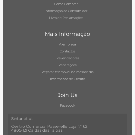
Como Comprar
Informação ao Consumidor
Livro de Reclamações
Mais Informação
A empresa
Contactos
Revendedores
Reparações
Reparar telemóvel no mesmo dia
Informacao de Crédito
Join Us
Facebook
Sintanet.pt
Centro Comercial Passerelle Loja Nº 62
4805-121 Caldas das Taipas