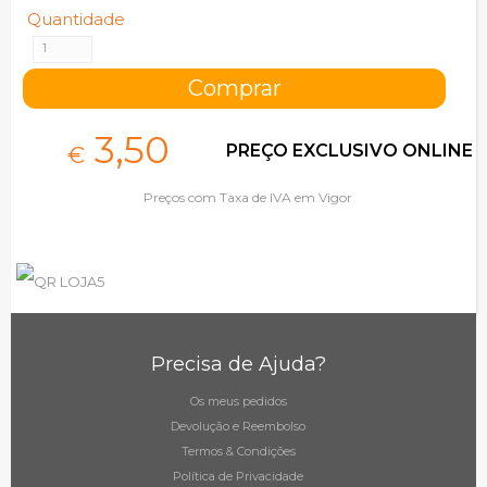
Quantidade
3,
50
PREÇO EXCLUSIVO ONLINE
€
Preços com Taxa de IVA em Vigor
Precisa de Ajuda?
Os meus pedidos
Devolução e Reembolso
Termos & Condições
Política de Privacidade