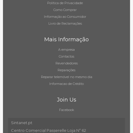
Política de Privacidade
Como Comprar
Informação ao Consumidor
Livro de Reclamações
Mais Informação
A empresa
Contactos
Revendedores
Reparações
Reparar telemóvel no mesmo dia
Informacao de Crédito
Join Us
Facebook
Sintanet.pt
Centro Comercial Passerelle Loja Nº 62