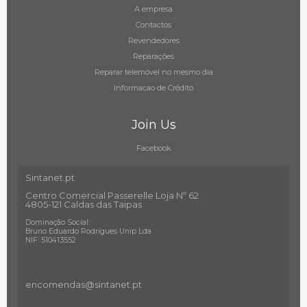
A empresa
Contactos
Revendedores
Reparações
Reparar telemóvel no mesmo dia
Informacao de Crédito
Join Us
Facebook
Sintanet.pt
Centro Comercial Passerelle Loja Nº 62
4805-121 Caldas das Taipas
Dominação Social:
Bruno Eduardo Rodrigues Unip Lda
NIF: 510413552
encomendas@sintanet
.pt