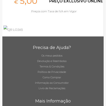
5,
00
PREÇO EXCLUSIVO ONLINE
€
Preços com Taxa de IVA em Vigor
Precisa de Ajuda?
Os meus pedidos
Devolução e Reembolso
Termos & Condições
Política de Privacidade
Como Comprar
Informação ao Consumidor
Livro de Reclamações
Mais Informação