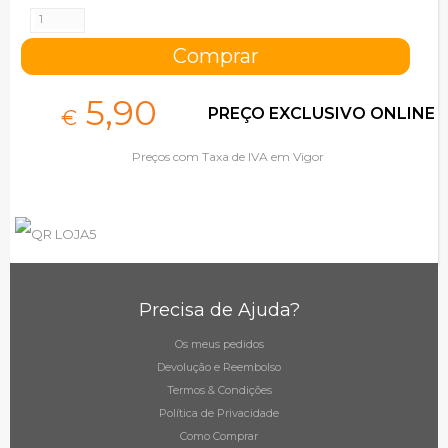
5,
90
PREÇO EXCLUSIVO ONLINE
€
Preços com Taxa de IVA em Vigor
Precisa de Ajuda?
Os meus pedidos
Devolução e Reembolso
Termos & Condições
Política de Privacidade
Como Comprar