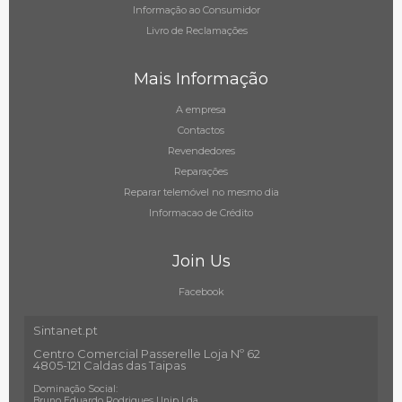
Informação ao Consumidor
Livro de Reclamações
Mais Informação
A empresa
Contactos
Revendedores
Reparações
Reparar telemóvel no mesmo dia
Informacao de Crédito
Join Us
Facebook
Sintanet.pt
Centro Comercial Passerelle Loja Nº 62
4805-121 Caldas das Taipas
Dominação Social:
Bruno Eduardo Rodrigues Unip Lda