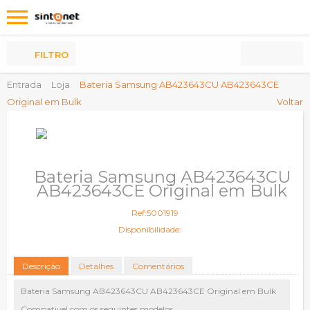
Os
meus
Produtos
FILTRO
Entrada
Loja
Bateria Samsung AB423643CU AB423643CE
Original em Bulk
Voltar
Bateria Samsung AB423643CU
AB423643CE Original em Bulk
Ref:5001919
Disponibilidade:
Descrição
Detalhes
Comentários
Bateria Samsung AB423643CU AB423643CE Original em Bulk
Compativel com os seguintes modelos