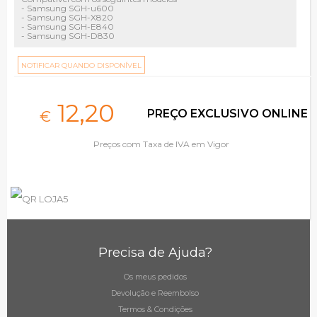
- Samsung SGH-u600
- Samsung SGH-X820
- Samsung SGH-E840
- Samsung SGH-D830
NOTIFICAR QUANDO DISPONÍVEL
12,
20
PREÇO EXCLUSIVO ONLINE
€
Preços com Taxa de IVA em Vigor
Precisa de Ajuda?
Os meus pedidos
Devolução e Reembolso
Termos & Condições