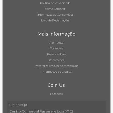
Política de Privacidade
Como Comprar
Informação ao Consumidor
Livro de Reclamações
Mais Informação
A empresa
Contactos
Revendedores
Reparações
Reparar telemóvel no mesmo dia
Informacao de Crédito
Join Us
Facebook
Sintanet.pt
Centro Comercial Passerelle Loja Nº 62