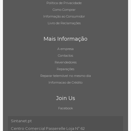
Política de Privacidade
Como Comprar
Informação ao Consumidor
Livro de Reclamações
Mais Informação
A empresa
Contactos
Revendedores
Reparações
Reparar telemóvel no mesmo dia
Informacao de Crédito
Join Us
Facebook
Sintanet.pt
Centro Comercial Passerelle Loja Nº 62