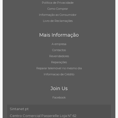
Política de Privacidade
Como Comprar
Informação ao Consumidor
Livro de Reclamações
Mais Informação
A empresa
Contactos
Revendedores
Reparações
Reparar telemóvel no mesmo dia
Informacao de Crédito
Join Us
Facebook
Sintanet.pt
Centro Comercial Passerelle Loja Nº 62