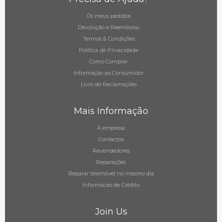
Os meus pedidos
Devolução e Reembolso
Termos & Condições
Política de Privacidade
Como Comprar
Informação ao Consumidor
Livro de Reclamações
Mais Informação
A empresa
Contactos
Revendedores
Reparações
Reparar telemóvel no mesmo dia
Informacao de Crédito
Join Us