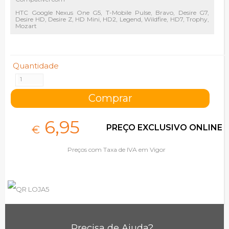
HTC Google Nexus One G5, T-Mobile Pulse, Bravo, Desire G7,
Desire HD, Desire Z, HD Mini, HD2, Legend, Wildfire, HD7, Trophy,
Mozart
Quantidade
6,
95
PREÇO EXCLUSIVO ONLINE
€
Preços com Taxa de IVA em Vigor
Precisa de Ajuda?