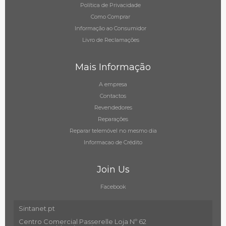
Política de Privacidade
Como Comprar
Informação ao Consumidor
Livro de Reclamações
Mais Informação
A empresa
Contactos
Revendedores
Reparações
Reparar telemóvel no mesmo dia
Informacao de Crédito
Join Us
Facebook
Sintanet.pt
Centro Comercial Passerelle Loja Nº 62