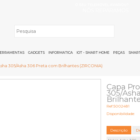
O SEU TELEMÓVEL AVARIOU?
NÓS REPARAMOS
H
ERRAMENTAS
GADGETS
INFORMATICA
IOT - SMART HOME
PEÇAS
SMART
sha 305/Asha 306 Preta com Brilhantes (ZIRCONIA)
Capa Pro
305/Asha
Brilhant
Ref:5002481
Disponibilidade:
Descrição
De