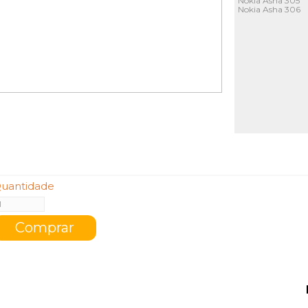
Nokia Asha 305
Nokia Asha 306
uantidade