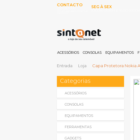
CONTACTO
SEG À SEX
253 097 000
10:00H-13:00H E 15:00-19:00
(Chamada para rede fixa
nacional)
ACESSÓRIOS
CONSOLAS
EQUIPAMENTOS
F
Entrada
Loja
Capa Protetora Nokia A
Categorias
ACESSÓRIOS
CONSOLAS
EQUIPAMENTOS
FERRAMENTAS
GADGETS