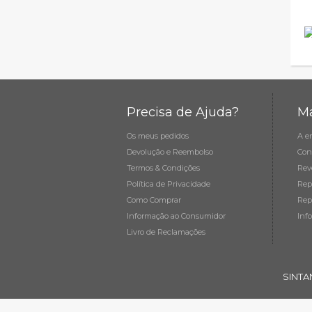
Precisa de Ajuda?
Ma
Os meus pedidos
A e
Devolução e Reembolso
Con
Termos & Condições
Rev
Política de Privacidade
Rep
Como Comprar
Rep
Informação ao Consumidor
Inf
Livro de Reclamações
SINTA