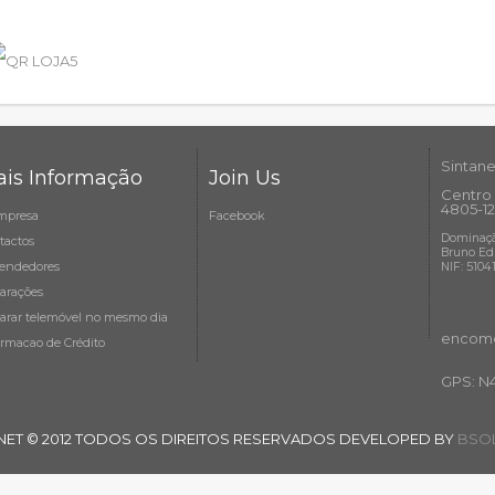
Sintane
is Informação
Join Us
Centro 
4805-12
mpresa
Facebook
Dominaçã
tactos
Bruno Ed
endedores
NIF: 5104
arações
arar telemóvel no mesmo dia
encome
ormacao de Crédito
GPS: N
NET © 2012 TODOS OS DIREITOS RESERVADOS DEVELOPED BY
BSOL