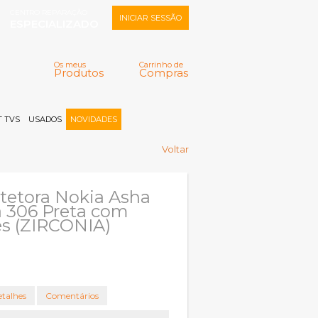
CENTRO REPARAÇÃO
INICIAR SESSÃO
ESPECIALIZADO
Os meus
Carrinho de
Produtos
Compras
Memorizar
Perdeu a senha?
Registar |
 TVS
USADOS
NOVIDADES
Voltar
tetora Nokia Asha
 306 Preta com
es (ZIRCONIA)
talhes
Comentários