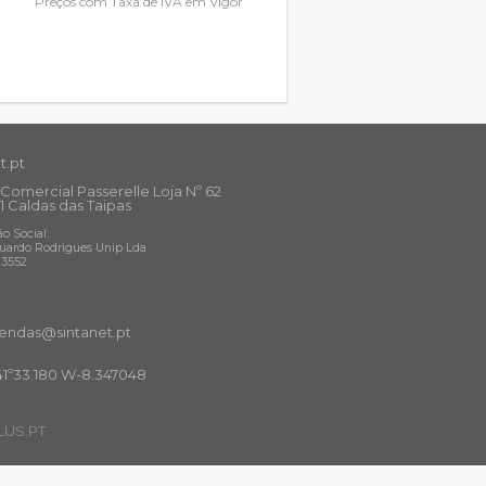
Preços com Taxa de IVA em Vigor
t.pt
Comercial Passerelle Loja Nº 62
1 Caldas das Taipas
o Social:
uardo Rodrigues Unip Lda
13552
ndas@sintanet
.pt
41º33.180 W-8.347048
US.PT