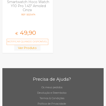
Smartwatch Hoco Watch
Y10 Pro 1.43" Amoled
Cinza
REF: 5025474
49,
90
€
NOTIFICAR QUANDO DISPONÍVEL
Ver Produto
Precisa de Ajuda?
Os meus pedidos
Devolução e Reembolso
Termos & Condições
Política de Privacidade