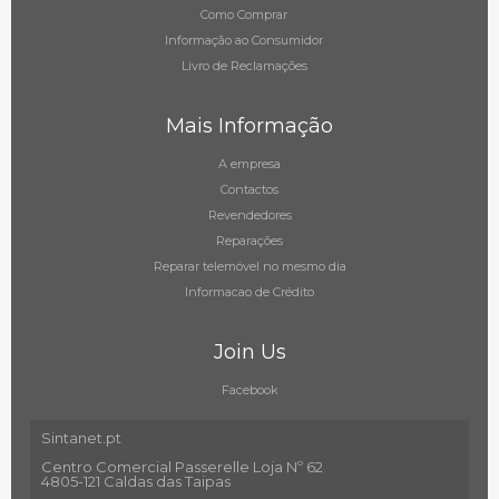
Como Comprar
Informação ao Consumidor
Livro de Reclamações
Mais Informação
A empresa
Contactos
Revendedores
Reparações
Reparar telemóvel no mesmo dia
Informacao de Crédito
Join Us
Facebook
Sintanet.pt
Centro Comercial Passerelle Loja Nº 62
4805-121 Caldas das Taipas