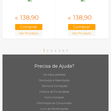
Framboesa
138,
90
138,
90
€
€
Ver Produto
Ver Produto
1
2
3
4
5
6
7
Precisa de Ajuda?
Os meus pedidos
Devolução e Reembolso
Termos & Condições
Política de Privacidade
Como Comprar
Informação ao Consumidor
Livro de Reclamações