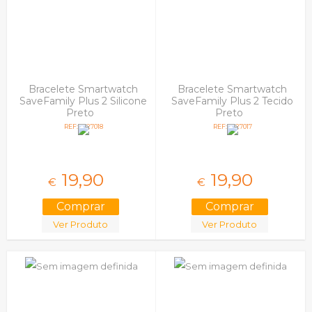
Outros
Samsung
Savefamily
Ulefone
Universais
Xiaomi
Bracelete Smartwatch
Bracelete Smartwatch
SaveFamily Plus 2 Silicone
SaveFamily Plus 2 Tecido
Preto
Preto
REF: 5027018
REF: 5027017
19,
90
19,
90
€
€
Ver Produto
Ver Produto