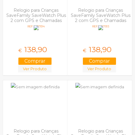
Relogio para Crianças
Relogio para Crianças
SaveFamily SaveWatch Plus
SaveFamily SaveWatch Plus
2 com GPS e Chamadas
2 com GPS e Chamadas
Branco Fabric Framboesa
Preto Silicone Maui
REF: 5027014
REF: 5027013
138,
90
138,
90
€
€
Ver Produto
Ver Produto
Relogio para Crianças
Relogio para Crianças