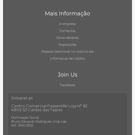
Mais Informação
A empresa
Contactos
Revendedores
Reparações
Reparar telemóvel no mesmo dia
Informacao de Crédito
Join Us
Facebook
Sintanet.pt
Centro Comercial Passerelle Loja Nº 62
4805-121 Caldas das Taipas
Dominação Social:
Bruno Eduardo Rodrigues Unip Lda
NIF: 510413552