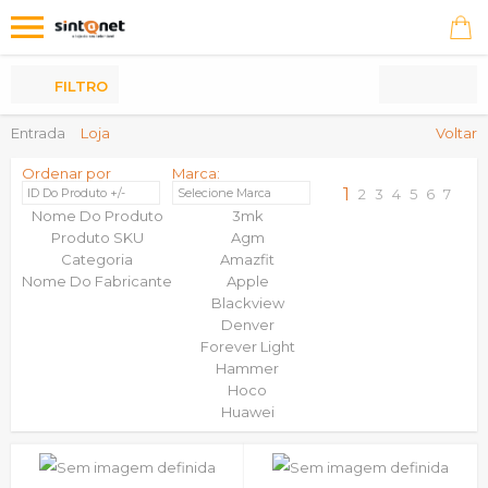
Os
meus
Produtos
FILTRO
Entrada
Loja
Voltar
Ordenar por
Marca:
1
ID Do Produto +/-
Selecione Marca
2
3
4
5
6
7
Nome Do Produto
3mk
Produto SKU
Agm
Categoria
Amazfit
Nome Do Fabricante
Apple
Blackview
Denver
Forever Light
Hammer
Hoco
Huawei
Innjoo
Joyroom
Maxcom