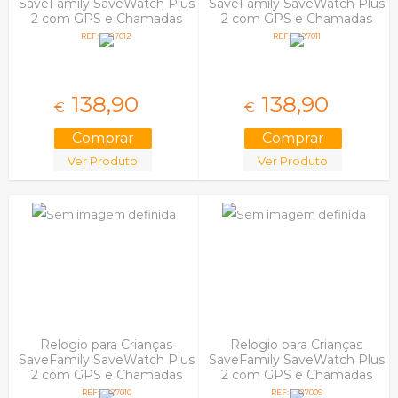
SaveFamily SaveWatch Plus
SaveFamily SaveWatch Plus
2 com GPS e Chamadas
2 com GPS e Chamadas
Prateado Silicone Maui
Prateado Fabric Ocean
REF: 5027012
REF: 5027011
138,
90
138,
90
€
€
Ver Produto
Ver Produto
Relogio para Crianças
Relogio para Crianças
SaveFamily SaveWatch Plus
SaveFamily SaveWatch Plus
2 com GPS e Chamadas
2 com GPS e Chamadas
Prateado Fabric
Branco Silicone Loop
REF: 5027010
REF: 5027009