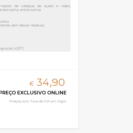
limpeza de cabeças de áudio e vídeo,
 de borracha, entre outros.
ureza
ente, sem deixar resíduos
 ignição 425ºC
utilizado para fins medicinais.
34,
90
€
PREÇO EXCLUSIVO ONLINE
Preços com Taxa de IVA em Vigor