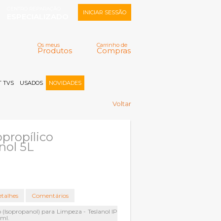
CENTRO REPARAÇÃO
INICIAR SESSÃO
ESPECIALIZADO
Os meus
Carrinho de
Produtos
Compras
Memorizar
Perdeu a senha?
Registar |
 TVS
USADOS
NOVIDADES
Voltar
opropílico
nol 5L
talhes
Comentários
co (Isopropanol) para Limpeza - Teslanol IP
0ml.