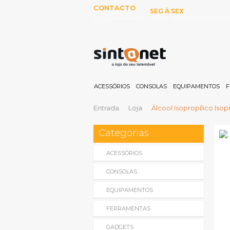
CONTACTO
SEG À SEX
253 097 000
10:00H-13:00H E 15:00-19:00
(Chamada para rede fixa
nacional)
ACESSÓRIOS
CONSOLAS
EQUIPAMENTOS
F
Entrada
Loja
Álcool Isopropílico Iso
Categorias
ACESSÓRIOS
CONSOLAS
EQUIPAMENTOS
FERRAMENTAS
GADGETS