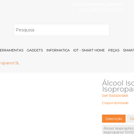
O SEU TELEMÓVEL AVARIOU?
NÓS REPARAMOS
H
ERRAMENTAS
GADGETS
INFORMATICA
IOT - SMART HOME
PEÇAS
SMART
propanol 5L
Álcool Is
Isopropa
Ref:1565659688
Disponibilidade:
Descrição
De
Álcool Isopropíli
Isopropanol 100