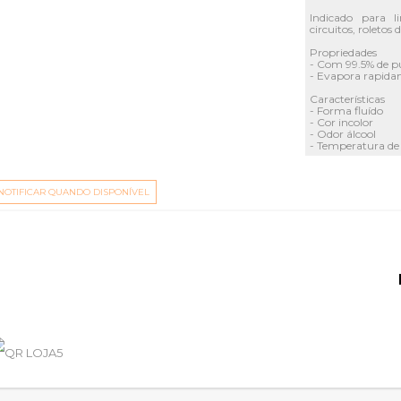
Indicado para 
circuitos, roletos
Propriedades
- Com 99.5% de p
- Evapora rapidam
Características
- Forma fluído
- Cor incolor
- Odor álcool
- Temperatura de
Nota Não deve ser 
NOTIFICAR QUANDO DISPONÍVEL