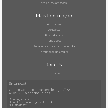
Livro de Reclamações
Mais Informação
A empresa
Contactos
Revendedores
Reparações
Reparar telemóvel no mesmo dia
Informacao de Crédito
Join Us
Facebook
Sintanet.pt
Centro Comercial Passerelle Loja Nº 62
4805-121 Caldas das Taipas
Dominação Social:
Bruno Eduardo Rodrigues Unip Lda
NIF: 510413552