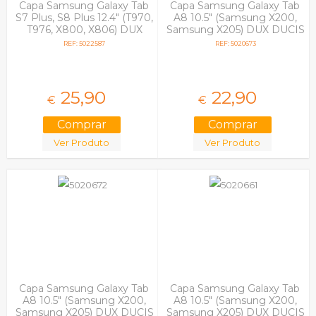
Capa Samsung Galaxy Tab
Capa Samsung Galaxy Tab
S7 Plus, S8 Plus 12.4" (T970,
A8 10.5" (Samsung X200,
T976, X800, X806) DUX
Samsung X205) DUX DUCIS
DUCIS DOMO Flip Book
TOBY Flip Book Rosa
REF: 5022587
REF: 5020673
Preto
25,
90
22,
90
€
€
Ver Produto
Ver Produto
Capa Samsung Galaxy Tab
Capa Samsung Galaxy Tab
A8 10.5" (Samsung X200,
A8 10.5" (Samsung X200,
Samsung X205) DUX DUCIS
Samsung X205) DUX DUCIS