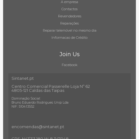
A empresa
Contactos
Revendedores
Reparações
Reparar telemóvel no mesmo dia
Informacao de Crédito
Join Us
Facebook
Sintanet.pt
Centro Comercial Passerelle Loja Nº 62
4805-121 Caldas das Taipas
Dominação Social:
Bruno Eduardo Rodrigues Unip Lda
NIF: 510413552
encomendas@sintanet
.pt
GPS: N41º33.180 W-8.347048