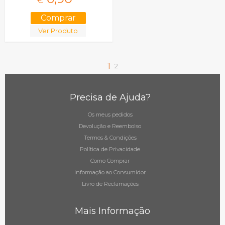
€
Ver Produto
1
2
Precisa de Ajuda?
Os meus pedidos
Devolução e Reembolso
Termos & Condições
Política de Privacidade
Como Comprar
Informação ao Consumidor
Livro de Reclamações
Mais Informação