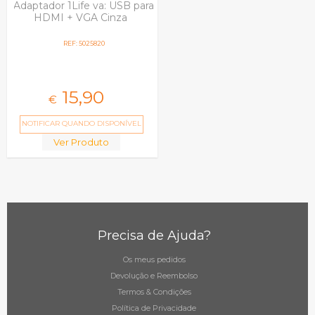
Adaptador 1Life va: USB para
HDMI + VGA Cinza
REF: 5025820
15,
90
€
NOTIFICAR QUANDO DISPONÍVEL
Ver Produto
Precisa de Ajuda?
Os meus pedidos
Devolução e Reembolso
Termos & Condições
Política de Privacidade