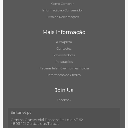
Como Comprar
Informação ao Consumidor
Livro de Reclamações
Mais Informação
A empresa
Contactos
Revendedores
Reparações
Reparar telemóvel no mesmo dia
Informacao de Crédito
Join Us
Facebook
Sintanet.pt
Centro Comercial Passerelle Loja Nº 62
4805-121 Caldas das Taipas