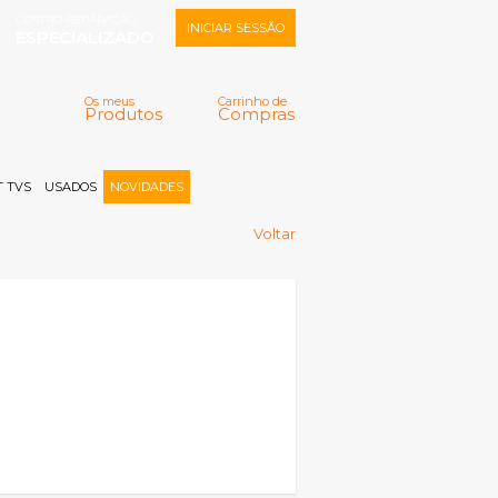
CENTRO REPARAÇÃO
INICIAR SESSÃO
ESPECIALIZADO
Os meus
Carrinho de
Produtos
Compras
Memorizar
Perdeu a senha?
Registar |
 TVS
USADOS
NOVIDADES
Voltar