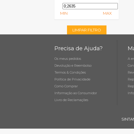
MIN
MAX
LIMPAR FILTRO
Precisa de Ajuda?
Ma
Os meus pedidos
A e
Devolução e Reembolso
Con
Termos & Condições
Rev
Política de Privacidade
Rep
Como Comprar
Rep
Informação ao Consumidor
Inf
Livro de Reclamações
SINTA