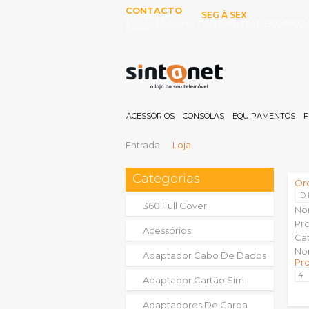
CONTACTO
SEG À SEX
253 097 000
10:00H-13:00H E 15:00-19:00
(Chamada para rede fixa
nacional)
ACESSÓRIOS
CONSOLAS
EQUIPAMENTOS
F
Entrada
Loja
Categorias
Or
ID
360 Full Cover
No
Pr
Acessórios
Ca
No
Adaptador Cabo De Dados
Pr
Adaptador Cartão Sim
Adaptadores De Carga