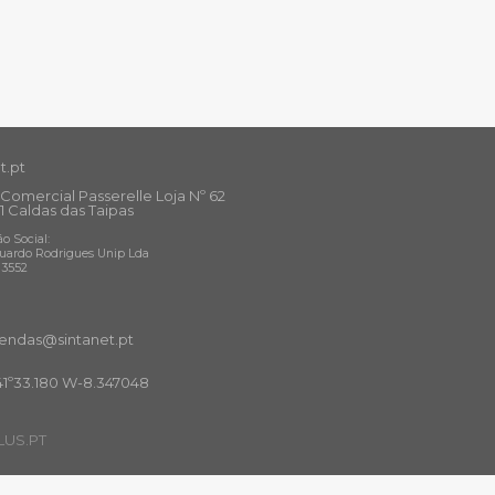
t.pt
Comercial Passerelle Loja Nº 62
1 Caldas das Taipas
o Social:
uardo Rodrigues Unip Lda
13552
ndas@sintanet
.pt
41º33.180 W-8.347048
US.PT