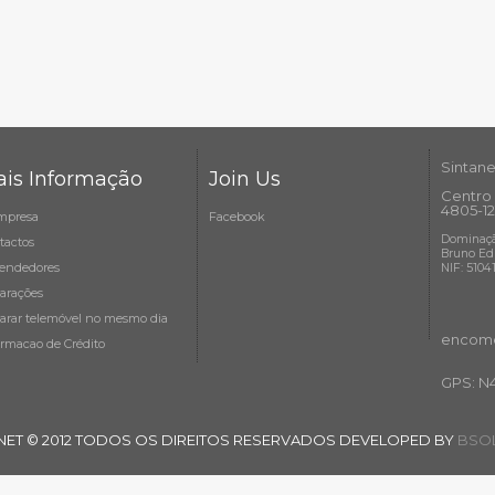
Sintane
is Informação
Join Us
Centro 
4805-12
mpresa
Facebook
Dominaçã
tactos
Bruno Ed
endedores
NIF: 5104
arações
arar telemóvel no mesmo dia
encome
ormacao de Crédito
GPS: N
NET © 2012 TODOS OS DIREITOS RESERVADOS DEVELOPED BY
BSOL