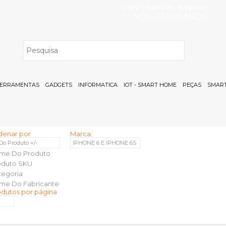
O SEU TELEMÓVEL AVARIOU?
NÓS REPARAMOS
H
ERRAMENTAS
GADGETS
INFORMATICA
IOT - SMART HOME
PEÇAS
SMART
denar por
Marca:
 Do Produto +/-
IPHONE 6 E IPHONE 6S
me Do Produto
oduto SKU
tegoria
me Do Fabricante
odutos por página