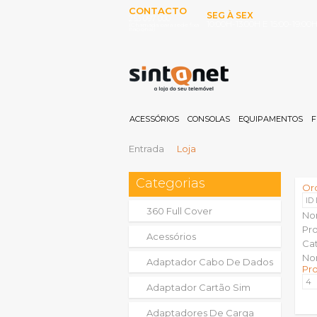
CONTACTO
SEG À SEX
253 097 000
10:00H-13:00H E 15:00-19:00
(Chamada para rede fixa
nacional)
ACESSÓRIOS
CONSOLAS
EQUIPAMENTOS
F
Entrada
Loja
Categorias
Or
ID
360 Full Cover
No
Pr
Acessórios
Ca
No
Adaptador Cabo De Dados
Pr
Adaptador Cartão Sim
Adaptadores De Carga