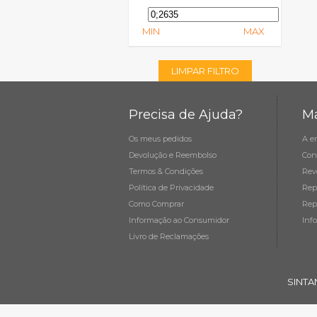
MIN
MAX
LIMPAR FILTRO
Precisa de Ajuda?
Ma
Os meus pedidos
A e
Devolução e Reembolso
Con
Termos & Condições
Rev
Política de Privacidade
Rep
Como Comprar
Rep
Informação ao Consumidor
Inf
Livro de Reclamações
SINTA