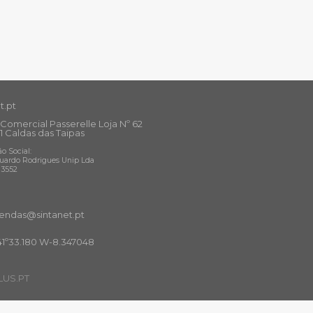
t.pt
Comercial Passerelle Loja Nº 62
1 Caldas das Taipas
o Social:
uardo Rodrigues Unip Lda
13552
ndas@sintanet
.pt
41º33.180 W-8.347048
US.PT