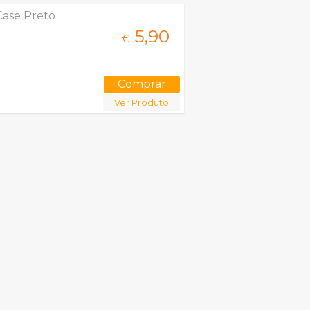
ase Preto
5,
90
€
Ver Produto