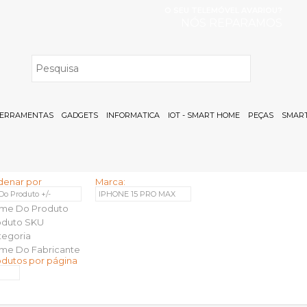
O SEU TELEMÓVEL AVARIOU?
NÓS REPARAMOS
H
ERRAMENTAS
GADGETS
INFORMATICA
IOT - SMART HOME
PEÇAS
SMART
denar por
Marca:
 Do Produto +/-
IPHONE 15 PRO MAX
me Do Produto
oduto SKU
tegoria
me Do Fabricante
odutos por página