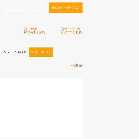
CENTRO REPARAÇÃO
INICIAR SESSÃO
ESPECIALIZADO
Os meus
Carrinho de
Produtos
Compras
Memorizar
Perdeu a senha?
Registar |
 TVS
USADOS
NOVIDADES
Voltar