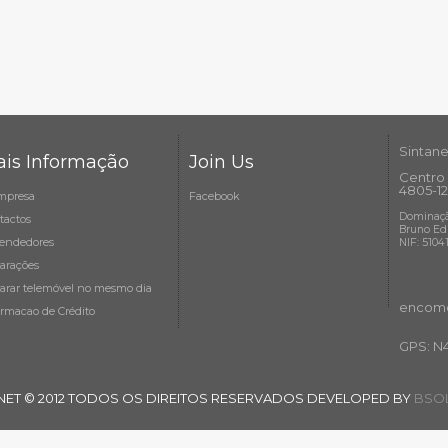
Sintane
is Informação
Join Us
Centro 
4805-12
mpresa
Facebook
Dominaçã
tactos
Bruno Ed
endedores
NIF: 5104
arações
arar telemóvel no mesmo dia
encome
ormacao de Crédito
GPS: N
NET © 2012 TODOS OS DIREITOS RESERVADOS DEVELOPED BY
BSOL