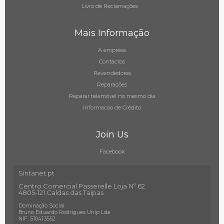
Livro de Reclamações
Mais Informação
A empresa
Contactos
Revendedores
Reparações
Reparar telemóvel no mesmo dia
Informacao de Crédito
Join Us
Facebook
Sintanet.pt
Centro Comercial Passerelle Loja Nº 62
4805-121 Caldas das Taipas
Dominação Social:
Bruno Eduardo Rodrigues Unip Lda
NIF: 510413552