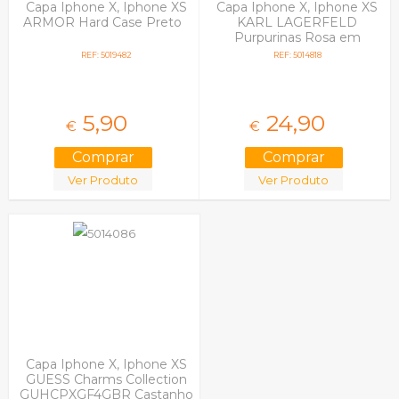
Capa Iphone X, Iphone XS
Capa Iphone X, Iphone XS
ARMOR Hard Case Preto
KARL LAGERFELD
Purpurinas Rosa em
Blister
REF: 5019482
REF: 5014818
5,
90
24,
90
€
€
Ver Produto
Ver Produto
Capa Iphone X, Iphone XS
GUESS Charms Collection
GUHCPXGF4GBR Castanho