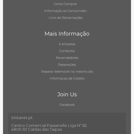
Como Comprar
Informação ao Consumidor
Livro de Reclamações
Mais Informação
A empresa
Contactos
Revendedores
Reparações
Reparar telemóvel no mesmo dia
Informacao de Crédito
Join Us
Facebook
Sintanet.pt
Centro Comercial Passerelle Loja Nº 62
4805-121 Caldas das Taipas