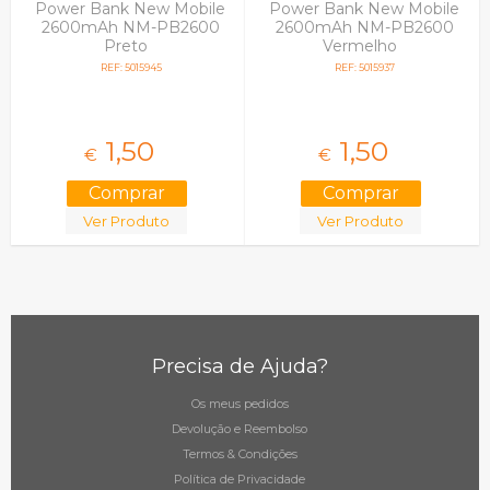
Power Bank New Mobile
Power Bank New Mobile
2600mAh NM-PB2600
2600mAh NM-PB2600
Preto
Vermelho
REF: 5015945
REF: 5015937
1,
50
1,
50
€
€
Ver Produto
Ver Produto
Precisa de Ajuda?
Os meus pedidos
Devolução e Reembolso
Termos & Condições
Política de Privacidade