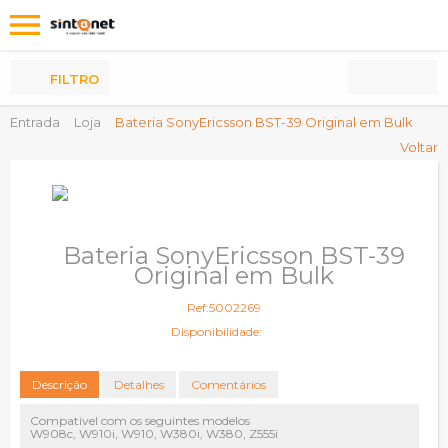
Os
meus
Produtos
FILTRO
Entrada
Loja
Bateria SonyEricsson BST-39 Original em Bulk
Voltar
Bateria SonyEricsson BST-39
Original em Bulk
Ref:5002269
Disponibilidade:
Descrição
Detalhes
Comentários
Compativel com os seguintes modelos
W908c, W910i, W910, W380i, W380, Z555i