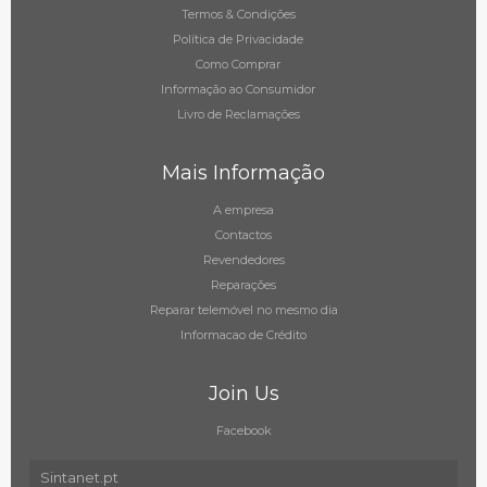
Termos & Condições
Política de Privacidade
Como Comprar
Informação ao Consumidor
Livro de Reclamações
Mais Informação
A empresa
Contactos
Revendedores
Reparações
Reparar telemóvel no mesmo dia
Informacao de Crédito
Join Us
Facebook
Sintanet.pt