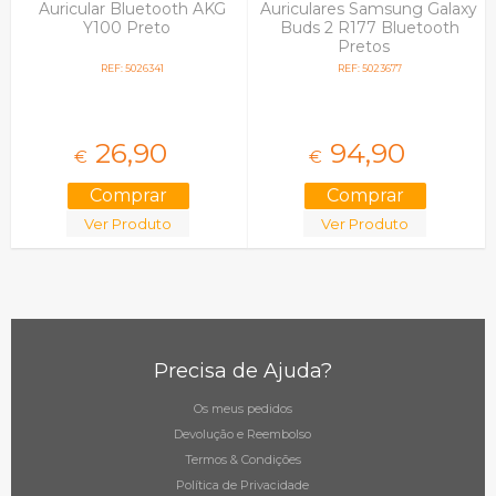
Auricular Bluetooth AKG
Auriculares Samsung Galaxy
Y100 Preto
Buds 2 R177 Bluetooth
Pretos
REF: 5026341
REF: 5023677
26,
90
94,
90
€
€
Ver Produto
Ver Produto
Precisa de Ajuda?
Os meus pedidos
Devolução e Reembolso
Termos & Condições
Política de Privacidade