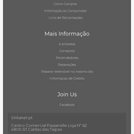
Como Comprar
Informação ao Consumidor
Livro de Reclamações
Mais Informação
A empresa
Contactos
Revendedores
Reparações
Reparar telemóvel no mesmo dia
Informacao de Crédito
Join Us
Facebook
Sintanet.pt
Centro Comercial Passerelle Loja Nº 62
4805-121 Caldas das Taipas