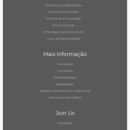
Devolução e Reembolso
Termos & Condições
Política de Privacidade
Como Comprar
Informação ao Consumidor
Livro de Reclamações
Mais Informação
A empresa
Contactos
Revendedores
Reparações
Reparar telemóvel no mesmo dia
Informacao de Crédito
Join Us
Facebook