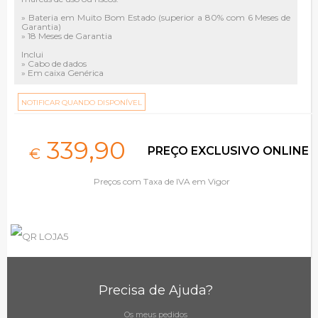
» Bateria em Muito Bom Estado (superior a 80% com 6 Meses de
Garantia)
» 18 Meses de Garantia
Inclui
» Cabo de dados
» Em caixa Genérica
NOTIFICAR QUANDO DISPONÍVEL
339,
90
PREÇO EXCLUSIVO ONLINE
€
Preços com Taxa de IVA em Vigor
Precisa de Ajuda?
Os meus pedidos