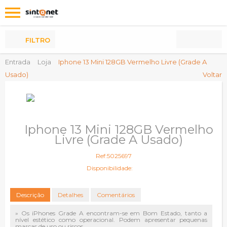
Os
meus
Produtos
FILTRO
Entrada
Loja
Iphone 13 Mini 128GB Vermelho Livre (Grade A
Usado)
Voltar
Iphone 13 Mini 128GB Vermelho
Livre (Grade A Usado)
Ref:5025697
Disponibilidade:
Descrição
Detalhes
Comentários
» Os iPhones Grade A encontram-se em Bom Estado, tanto a
nível estético como operacional. Podem apresentar pequenas
marcas de uso ou riscos.