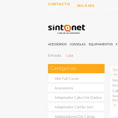
CONTACTO
SEG À SEX
253 097 000
10:00H-13:00H E 15:00-19:00
(Chamada para rede fixa
nacional)
ACESSÓRIOS
CONSOLAS
EQUIPAMENTOS
F
Entrada
Loja
Categorias
Or
ID
360 Full Cover
No
Pr
Acessórios
Ca
No
Adaptador Cabo De Dados
Pr
Adaptador Cartão Sim
Adaptadores De Carga