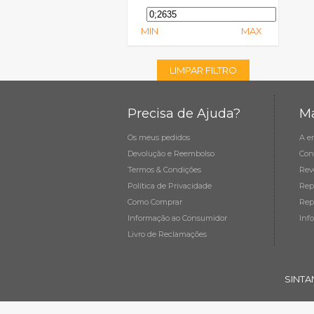
MIN
MAX
LIMPAR FILTRO
Precisa de Ajuda?
Ma
Os meus pedidos
A e
Devolução e Reembolso
Con
Termos & Condições
Rev
Política de Privacidade
Rep
Como Comprar
Rep
Informação ao Consumidor
Inf
Livro de Reclamações
SINTA