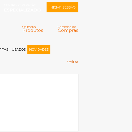
CENTRO REPARAÇÃO
INICIAR SESSÃO
ESPECIALIZADO
Os meus
Carrinho de
Produtos
Compras
Memorizar
Perdeu a senha?
Registar |
 TVS
USADOS
NOVIDADES
Voltar