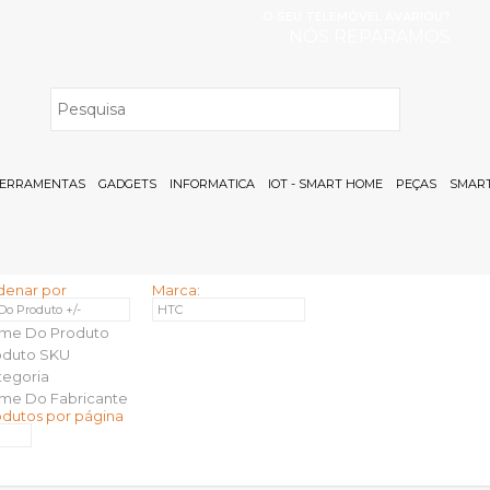
O SEU TELEMÓVEL AVARIOU?
NÓS REPARAMOS
H
ERRAMENTAS
GADGETS
INFORMATICA
IOT - SMART HOME
PEÇAS
SMART
denar por
Marca:
 Do Produto +/-
HTC
me Do Produto
oduto SKU
tegoria
me Do Fabricante
odutos por página