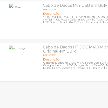
Cabo de Dados Mini USB em Bulk
REF: 5014715
Descrição
COMPATIBILIDADE HTC Alltel Touch, Touch 
/ AT&T Tilt2, Fuze / CellularSouth HTC Touch 
HTC Touch, Touch Pro2, Touch Diamond2, Tou
Touch Diamond,...
Cabo de Dados HTC DC M410 Mic
Original em Bulk
REF: 5001972
Descrição
Cabo de Dados HTC DC M410 Micro Usb Bulk O
Compativel com HTC Google Nexus One G5, T
Pulse, Bravo, Desire G7, Desire HD, Desire Z, H
HD2, Legend, Wildfire,...