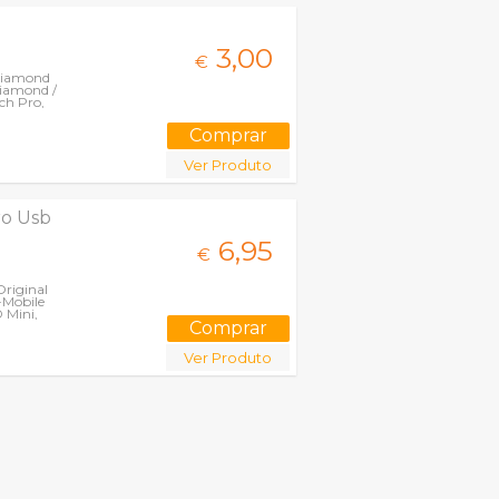
3,
00
€
Diamond
Diamond /
ch Pro,
Ver Produto
ro Usb
6,
95
€
riginal
-Mobile
D Mini,
Ver Produto