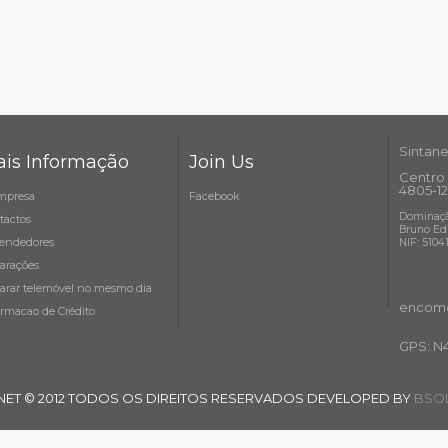
Sintane
is Informação
Join Us
Centro 
4805-12
mpresa
Facebook
Dominaçã
tactos
Bruno Ed
endedores
NIF: 5104
arações
arar telemóvel no mesmo dia
encome
ormacao de Crédito
GPS: N
NET © 2012 TODOS OS DIREITOS RESERVADOS DEVELOPED BY
BSOL