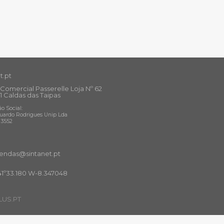
t.pt
Comercial Passerelle Loja Nº 62
1 Caldas das Taipas
o Social:
uardo Rodrigues Unip Lda
13552
ndas@sintanet
.pt
41º33.180 W-8.347048
US.PT