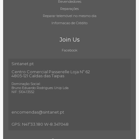
Revendedores
Reparações
Reparar telemóvel no mesmo dia
Informacao de Crédito
Join Us
Facebook
Sintanet.pt
Centro Comercial Passerelle Loja Nº 62
4805-121 Caldas das Taipas
Dominação Social:
Bruno Eduardo Rodrigues Unip Lda
NIF: 510413552
encomendas@sintanet
.pt
GPS: N41º33.180 W-8.347048