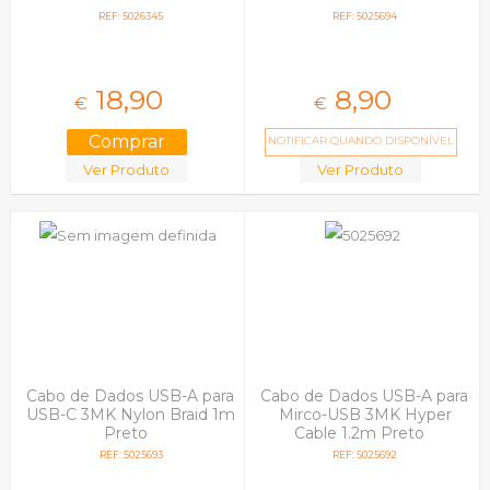
REF: 5026345
REF: 5025694
18,
90
8,
90
€
€
NOTIFICAR QUANDO DISPONÍVEL
Ver Produto
Ver Produto
Cabo de Dados USB-A para
Cabo de Dados USB-A para
USB-C 3MK Nylon Braid 1m
Mirco-USB 3MK Hyper
Preto
Cable 1.2m Preto
REF: 5025693
REF: 5025692