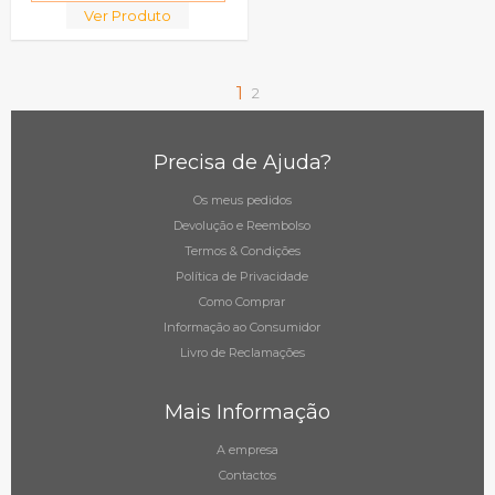
Ver Produto
1
2
Precisa de Ajuda?
Os meus pedidos
Devolução e Reembolso
Termos & Condições
Política de Privacidade
Como Comprar
Informação ao Consumidor
Livro de Reclamações
Mais Informação
A empresa
Contactos