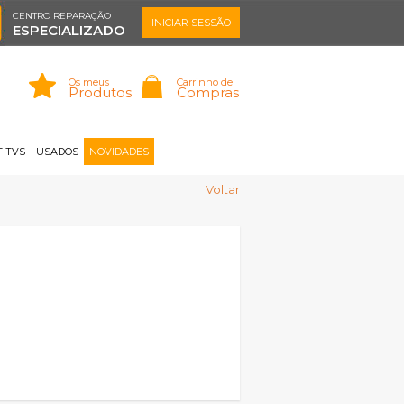
CENTRO REPARAÇÃO
INICIAR SESSÃO
ESPECIALIZADO
Os meus
Carrinho de
Produtos
Compras
Memorizar
Perdeu a senha?
Registar |
 TVS
USADOS
NOVIDADES
Voltar