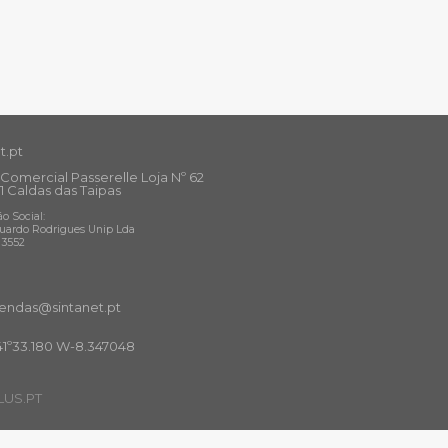
t.pt
Comercial Passerelle Loja Nº 62
1 Caldas das Taipas
o Social:
uardo Rodrigues Unip Lda
13552
ndas@sintanet
.pt
41º33.180 W-8.347048
US.PT