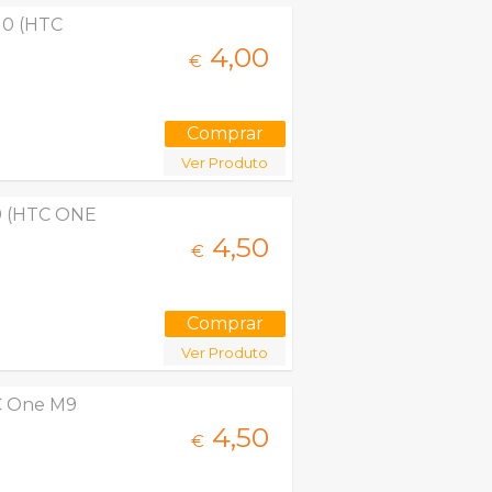
10 (HTC
4,
00
€
Ver Produto
9 (HTC ONE
4,
50
€
Ver Produto
C One M9
4,
50
€