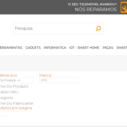
O SEU TELEMÓVEL AVARIOU?
NÓS REPARAMOS
H
ERRAMENTAS
GADGETS
INFORMATICA
IOT - SMART HOME
PEÇAS
SMART
denar por
Marca:
 Do Produto +/-
HTC
me Do Produto
oduto SKU
tegoria
me Do Fabricante
odutos por página