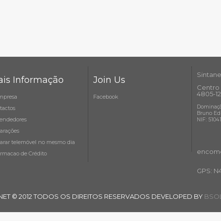
Sintane
is Informação
Join Us
Centro 
4805-12
mpresa
Facebook
Dominaçã
tactos
Bruno Ed
endedores
NIF: 5104
arações
arar telemóvel no mesmo dia
encome
ormacao de Crédito
GPS: N
NET © 2012 TODOS OS DIREITOS RESERVADOS DEVELOPED BY
BSOL