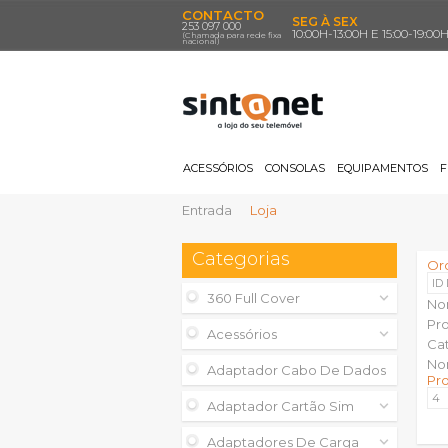
CONTACTO
SEG À SEX
253 097 000
10:00H-13:00H E 15:00-19:00
(Chamada para rede fixa
nacional)
ACESSÓRIOS
CONSOLAS
EQUIPAMENTOS
F
Entrada
Loja
Categorias
Or
ID
360 Full Cover
No
Pr
Acessórios
Ca
No
Adaptador Cabo De Dados
Pr
Adaptador Cartão Sim
Adaptadores De Carga