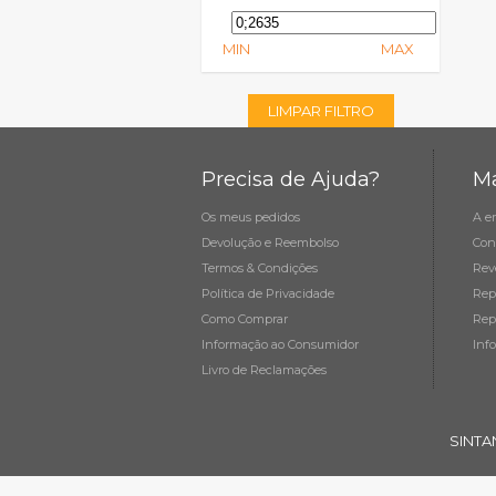
MIN
MAX
LIMPAR FILTRO
Precisa de Ajuda?
Ma
Os meus pedidos
A e
Devolução e Reembolso
Con
Termos & Condições
Rev
Política de Privacidade
Rep
Como Comprar
Rep
Informação ao Consumidor
Inf
Livro de Reclamações
SINTA