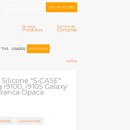
CENTRO REPARAÇÃO
INICIAR SESSÃO
ESPECIALIZADO
Os meus
Carrinho de
Produtos
Compras
Memorizar
Perdeu a senha?
Registar |
 TVS
USADOS
NOVIDADES
Voltar
Silicone "S-CASE"
i9100, i9105 Galaxy
Branca Opaca
talhes
Comentários