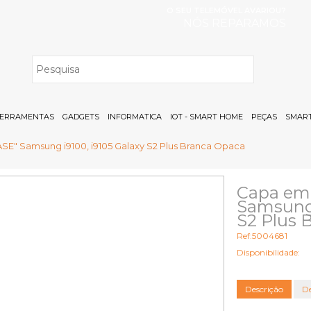
O SEU TELEMÓVEL AVARIOU?
NÓS REPARAMOS
H
ERRAMENTAS
GADGETS
INFORMATICA
IOT - SMART HOME
PEÇAS
SMART
SE" Samsung i9100, i9105 Galaxy S2 Plus Branca Opaca
Capa em 
Samsung 
S2 Plus 
Ref:5004681
Disponibilidade:
Descrição
De