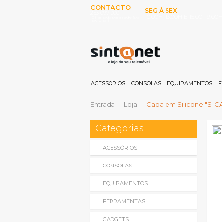
CONTACTO
SEG À SEX
253 097 000
10:00H-13:00H E 15:00-19:00
(Chamada para rede fixa
nacional)
ACESSÓRIOS
CONSOLAS
EQUIPAMENTOS
F
Entrada
Loja
Capa em Silicone "S-CA
Categorias
ACESSÓRIOS
CONSOLAS
EQUIPAMENTOS
FERRAMENTAS
GADGETS