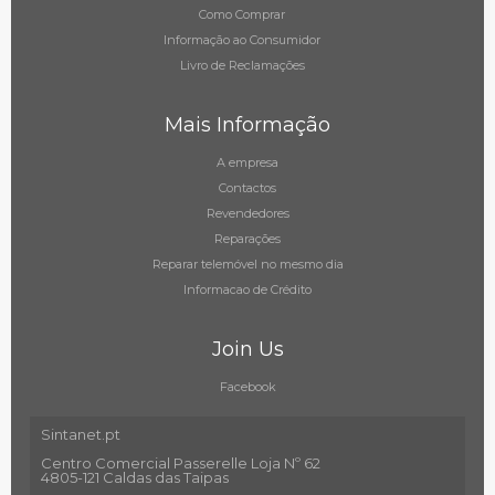
Como Comprar
Informação ao Consumidor
Livro de Reclamações
Mais Informação
A empresa
Contactos
Revendedores
Reparações
Reparar telemóvel no mesmo dia
Informacao de Crédito
Join Us
Facebook
Sintanet.pt
Centro Comercial Passerelle Loja Nº 62
4805-121 Caldas das Taipas