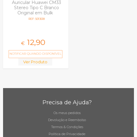
Auricular Huawei CM33
Stereo Tipo C Branco
Original em Bulk
REF: 5013618
12,
90
€
NOTIFICAR QUANDO DISPONÍVEL
Ver Produto
Precisa de Ajuda?
Os meus pedidos
Devolução e Reembolso
Termos & Condições
Política de Privacidade